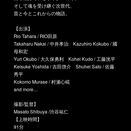
そして魂を受け継ぐ次世代、
昔と今とこれからの物語。
【出演】
Rio Tahara / RIO田原
Takaharu Nakai / 中井孝治 Kazuhiro Kokubo / 國
母和宏
Yuri Okubo / 大久保勇利 Kohei Kudo / 工藤洸平
Keisuke Yoshida / 吉田啓介 Shuhei Sato / 佐藤
秀平
Kokomo Murase / 村瀬心椛
and more…
撮影/監督】
Masato Shibuya /渋谷祐仁
【上映時間】
91分