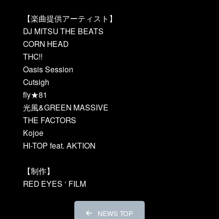
【楽曲提供アーティスト】
DJ MITSU THE BEATS
CORN HEAD
THC!!
Oasis Session
Cutsigh
fly★81
光風&GREEN MASSIVE
THE FACTORS
Kojoe
HI-TOP feat. AKTION
【制作】
RED EYES ‘ FILM
NEWS TOP